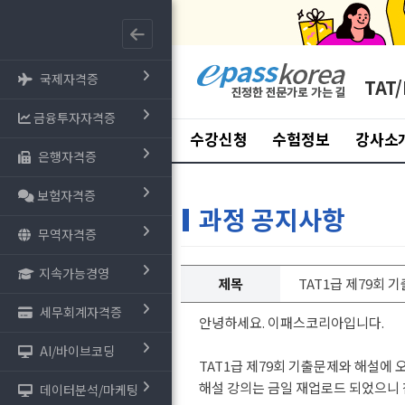
국제자격증
TAT/
금융투자자격증
수강신청
수험정보
강사소
은행자격증
보험자격증
과정 공지사항
무역자격증
지속가능경영
제목
TAT1급 제79회 
세무회계자격증
안녕하세요. 이패스코리아입니다.
AI/바이브코딩
TAT1급 제79회 기출문제와 해설에
해설 강의는 금일 재업로드 되었으니
데이터분석/마케팅