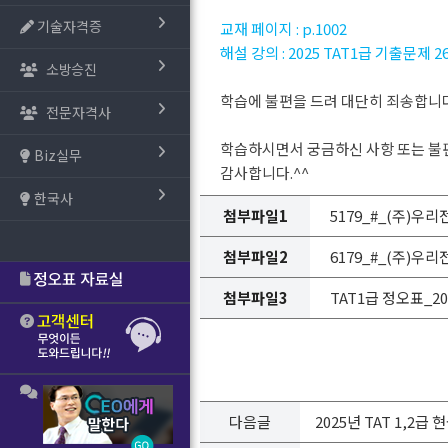
기술자격증
교재 페이지 : p.1002
해설 강의 : 2025 TAT1급 기출문제 
소방승진
학습에 불편을 드려 대단히 죄송합니다
전문자격사
학습하시면서 궁금하신 사항 또는 불
Biz실무
감사합니다.^^
한국사
첨부파일1
5179_#_(주)우리전
첨부파일2
6179_#_(주)우리전
첨부파일3
TAT1급 정오표_202
다음글
2025년 TAT 1,2