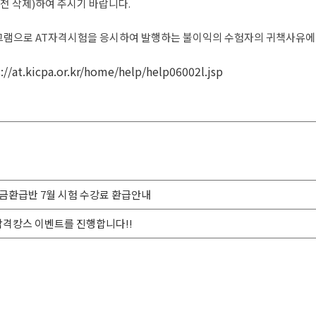
전 삭제)하여 주시기 바랍니다.
램으로 AT자격시험을 응시하여 발행하는 불이익의 수험자의 귀책사유에
://at.kicpa.or.kr/home/help/help06002l.jsp
급 현금환급반 7월 시험 수강료 환급안내
스 합격캉스 이벤트를 진행합니다!!