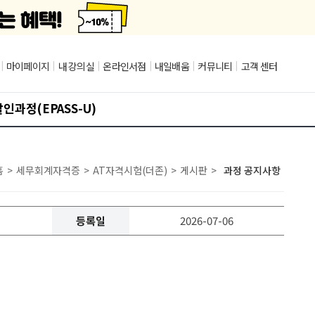
|
마이페이지
|
내 강의실
|
온라인서점
|
내일배움
|
커뮤니티
|
고객 센터
인과정(EPASS-U)
홈
>
세무회계자격증
>
AT자격시험(더존)
>
게시판
>
과정 공지사항
등록일
2026-07-06