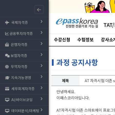
국제자격증
TAT/
금융투자자격증
수강신청
수험정보
강사소
은행자격증
보험자격증
과정 공지사항
무역자격증
지속가능경영
제목
AT 자격시험 더존 s
세무회계자격증
안녕하세요.
이패스코리아입니다.
AI/바이브코딩
AT자격시험 더존 스마트에이 프로그
데이터분석/마케팅